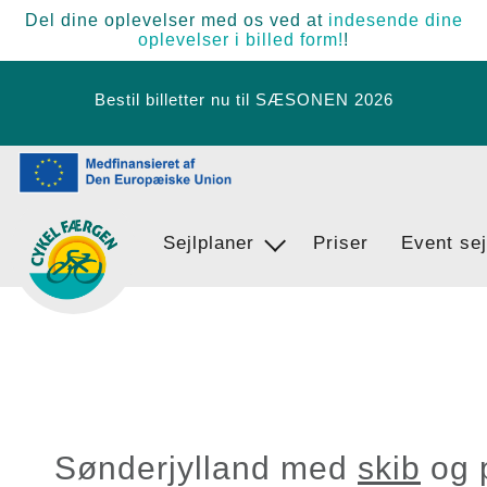
Del dine oplevelser med os ved at
indesende dine
oplevelser i billed form!
!
Bestil billetter nu til SÆSONEN 2026
Sejlplaner
Find vej
Priser
Event sej
Egernsund - BrunsnÃ¦s - Langballi
Sønderjylland med
skib
og