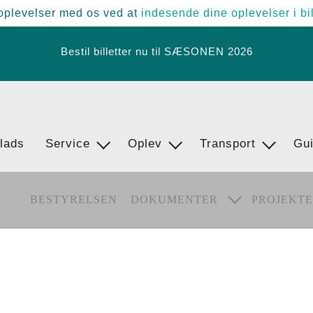
oplevelser med os ved at
indesende dine oplevelser i bi
Bestil billetter nu til SÆSONEN 2026
Flensburg Fjord Route
lads
Service
Cykelservice
Oplev
Transport
Bus
Gu
Rø
Ostsee Radweg
gau
Vejrudsigt
Færger
Th
BESTYRELSEN
DOKUMENTER
PROJEKT
Attraktioner
REFERATER
VEDTÆGTER