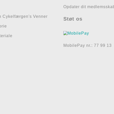
Opdater dit medlemsska
n Cykelfærgen's Venner
Støt os
orie
eriale
MobilePay nr.: 77 99 13