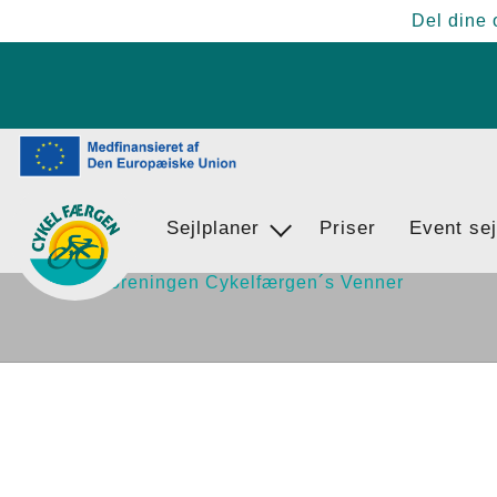
Del dine 
Sejlplaner
Find vej
Priser
Event sej
Egernsund - BrunsnÃ¦s - Langballi