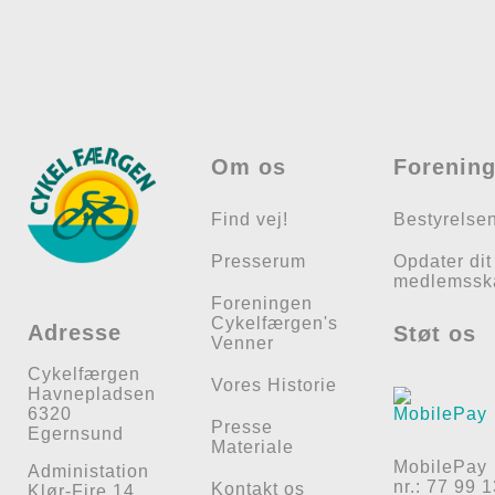
Om os
Forenin
Find vej!
Bestyrelse
Presserum
Opdater dit
medlemssk
Foreningen
Cykelfærgen's
Adresse
Støt os
Venner
Cykelfærgen
Vores Historie
Havnepladsen
6320
Presse
Egernsund
Materiale
MobilePay
Administation
nr.: 77 99 
Kontakt os
Klør-Fire 14