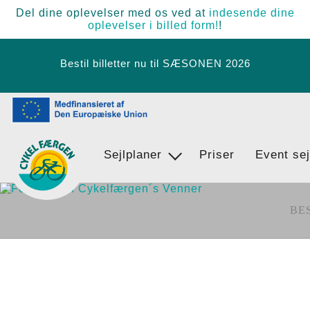
Del dine oplevelser med os ved at
indesende dine
oplevelser i billed form!
!
Bestil billetter nu til SÆSONEN 2026
Sejlplaner
Find vej
Priser
Event sej
Egernsund - BrunsnÃ¦s - Langballi
BE