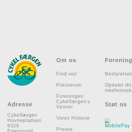
Om os
Forenin
Find vej!
Bestyrelse
Presserum
Opdater dit
medlemssk
Foreningen
Cykelfærgen's
Adresse
Støt os
Venner
Cykelfærgen
Vores Historie
Havnepladsen
6320
Presse
Egernsund