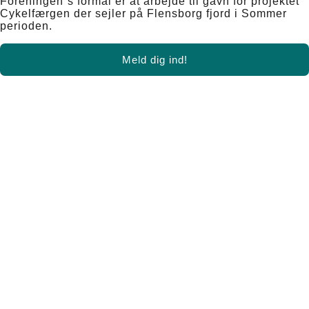
Foreningen´s formål er at arbejde til gavn for projektet
Cykelfærgen der sejler på Flensborg fjord i Sommer
perioden.
Meld dig ind!