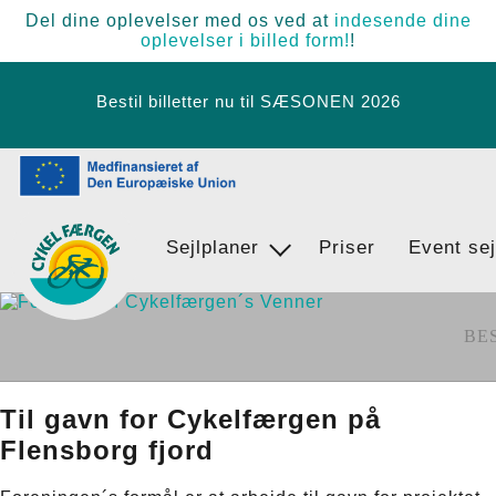
Del dine oplevelser med os ved at
indesende dine
oplevelser i billed form!
!
Bestil billetter nu til SÆSONEN 2026
Sejlplaner
Find vej
Priser
Event sej
Egernsund - BrunsnÃ¦s - Langballi
BE
Til gavn for Cykelfærgen på
Flensborg fjord